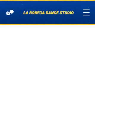
Com
plem