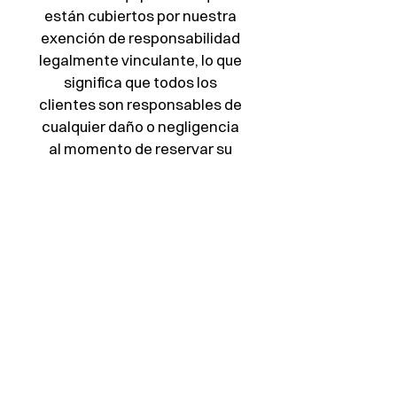
están cubiertos por nuestra 
exención de responsabilidad 
legalmente vinculante, lo que 
significa que todos los 
clientes son responsables de 
cualquier daño o negligencia 
al momento de reservar su 
alquiler. ¡Contáctenos a 
través de nuestro sitio web o 
Instagram si tiene alguna 
pregunta!
Complementos
Amaran 300C (2 en
total)
30 US$
Flashpoint 200W
Estroboscópico (1
unidad)