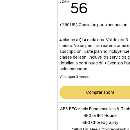
US$
56US
56
+2,50 US$ Comisión por transacción
4 clases a $14 cada una. Válido por 3
meses. No se permiten extensiones d
suscripción. ¡Este plan no incluye nu
clases de latín! Incluye los servicios 
detallan a continuación + Eventos Po
seleccionados.
Válido por 3 meses
Comprar ahora
ABS BEG Heels Fundamentals & Tech
BEG or INT House
BEG Choreography
OPEN LVL Heels Choreography