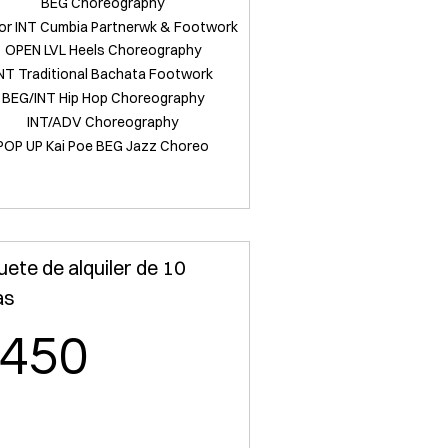
BEG Choreography
or INT Cumbia Partnerwk & Footwork
OPEN LVL Heels Choreography
NT Traditional Bachata Footwork
BEG/INT Hip Hop Choreography
INT/ADV Choreography
POP UP Kai Poe BEG Jazz Choreo
ete de alquiler de 10
as
450US$
450