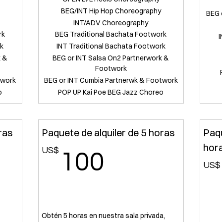
BEG/INT Hip Hop Choreography
BEG 
INT/ADV Choreography
rk
BEG Traditional Bachata Footwork
I
rk
INT Traditional Bachata Footwork
k &
BEG or INT Salsa On2 Partnerwork &
Footwork
twork
BEG or INT Cumbia Partnerwk & Footwork
o
POP UP Kai Poe BEG Jazz Choreo
ras
Paquete de alquiler de 5 horas
Paqu
hor
US$
US$
100US$
100
US$
Obtén 5 horas en nuestra sala privada,