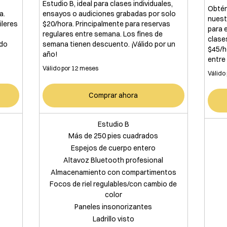
s
Estudio B, ideal para clases individuales,
Obtén
a.
ensayos o audiciones grabadas por solo
nuest
ileres
$20/hora. Principalmente para reservas
para 
regulares entre semana. Los fines de
clase
ido
semana tienen descuento. ¡Válido por un
$45/h
año!
entre
Válido por 12 meses
Válido
Comprar ahora
Estudio B
Más de 250 pies cuadrados
Espejos de cuerpo entero
Altavoz Bluetooth profesional
Almacenamiento con compartimentos
Focos de riel regulables/con cambio de
color
Paneles insonorizantes
Ladrillo visto