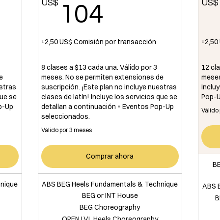
$
US$
104US$
US$
104
+2,50 US$ Comisión por transacción
+2,50
8 clases a $13 cada una. Válido por 3
12 cl
e
meses. No se permiten extensiones de
meses
estras
suscripción. ¡Este plan no incluye nuestras
Inclu
que se
clases de latín! Incluye los servicios que se
Pop-U
p-Up
detallan a continuación + Eventos Pop-Up
Válido
seleccionados.
Válido por 3 meses
Comprar ahora
BE
nique
ABS BEG Heels Fundamentals & Technique
ABS 
BEG or INT House
B
BEG Choreography
OPEN LVL Heels Choreography