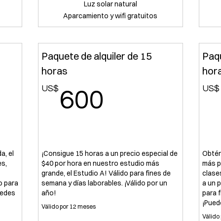
Luz solar natural
Aparcamiento y wifi gratuitos
Paquete de alquiler de 15
Paqu
horas
hor
US$
US$
600US$
US$
600
a, el
¡Consigue 15 horas a un precio especial de
Obtén
es,
$40 por hora en nuestro estudio más
más p
grande, el Estudio A! Válido para fines de
clase
o para
semana y días laborables. ¡Válido por un
a un 
uedes
año!
para 
¡Pued
Válido por 12 meses
Válido