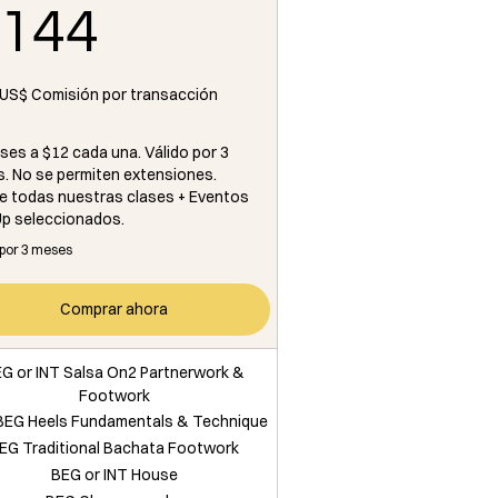
144US$
144
 US$ Comisión por transacción
ases a $12 cada una. Válido por 3
. No se permiten extensiones.
ye todas nuestras clases + Eventos
p seleccionados.
 por 3 meses
Comprar ahora
G or INT Salsa On2 Partnerwork &
Footwork
BEG Heels Fundamentals & Technique
EG Traditional Bachata Footwork
BEG or INT House